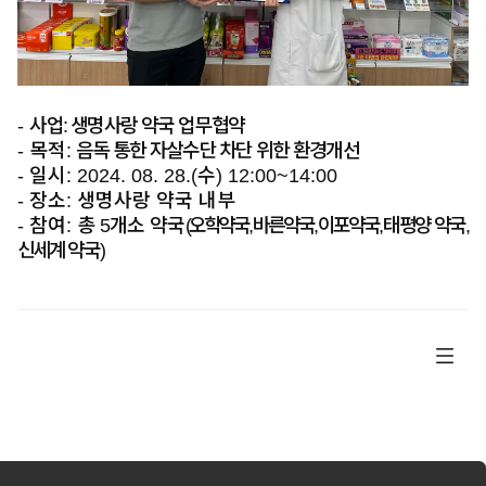
- 사업
:
생명사랑 약국 업무협약
- 목적
:
음독 통한 자살수단 차단 위한 환경개선
- 일시
: 2024. 08. 28.(
수
) 12:00~14:00
- 장소
:
생명사랑 약국 내부
- 참여
:
총
5
개소 약국
(
오학약국
,
바른약국
,
이포약국
,
태평양 약국
,
신세계 약국
)