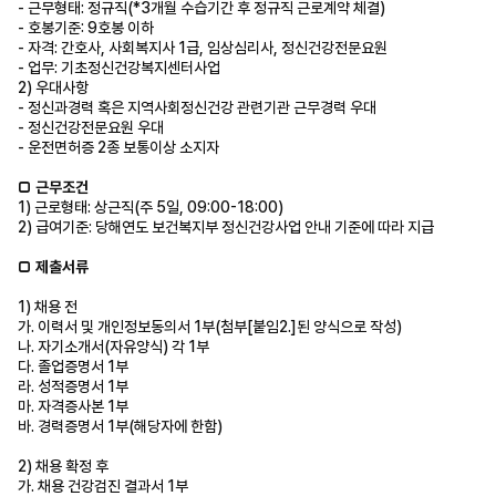
-
근무형태
:
정규직
(*3
개월 수습기간 후 정규직 근로계약 체결
)
-
호봉기준
: 9
호봉 이하
-
자격
:
간호사
,
사회복지사
1
급
,
임상심리사
,
정신건강전문요원
-
업무
:
기초정신건강복지센터사업
2)
우대사항
-
정신과경력 혹은 지역사회정신건강 관련기관 근무경력 우대
-
정신건강전문요원 우대
-
운전면허증
2
종 보통이상 소지자
□
근무조건
1)
근로형태
:
상근직
(
주
5
일
, 09:00-18:00)
2)
급여기준
:
당해연도 보건복지부 정신건강사업 안내 기준에 따라 지급
□
제출서류
1)
채용 전
가
.
이력서 및 개인정보동의서
1
부
(
첨부
[
붙임
2.]
된 양식으로 작성
)
나
.
자기소개서
(
자유양식
)
각
1
부
다
.
졸업증명서
1
부
라
.
성적증명서
1
부
마
.
자격증사본
1
부
바
.
경력증명서
1
부
(
해당자에 한함
)
2)
채용 확정 후
가
.
채용 건강검진 결과서
1
부