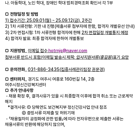
나
.
아동학대
,
노인 학대
,
장애인 학대 범죄경력조회 확인서 각
1
부
□
전형일정 및 방법
1)
접수기간
: 25.09.01(
월
) ~ 25.09.12(
금
), 2
주간
2) 1
차
서류전형
:
기한 내 진행
(
제출서류 첨부자에 한함
,
합격자 개별유선 안내
)
3) 2
차
면접시험
: 1
차 서류전형 합격자에
한해
2
차 면접일정 개별통지 예정
4)
합격자
발표
:
최종
합격자에
한하여
개별통보
□
지원방법
_
이메일
접수
hotrnjs@naver.com
첨부서류 반드시 포함
/
이메일 발송시 제목
:
입사지원서류
(
홍길동
)
표기 요망
□
문의전화
_
031-886-3435(
집중사례관리팀장 권문경
)
□
센터위치
_
경기도 여주시 여흥로
160
번길
14, 2
층
여주시정신건강복지센터
□
추가 안내사항
-
채용 확정 후
,
결격사유가 있을 시 최종합격 이후에 합격 취소 또는 근로계약
해지
*
결격사유
:
①
당해연도 보건복지부 정신건강사업 안내 참조
②
증빙서류 미제출 및 허위기재
-
「
채용절차의 공정화에 관한 법률
」
에 따라 전자우편으로 제출한 서류는
채용서류의 반환에 해당하지 않으며
,