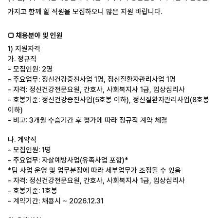
가지고 함께 할 직원을 모집하오니 많은 지원 바랍니다
.
□
채용분야 및 인원
1)
지원자격
가
.
정규직
-
모집인원
: 2
명
-
주요업무
:
정신건강증진사업
1
명
,
정신질환자관리사업
1
명
-
자격
:
정신건강전문요원
,
간호사
,
사회복지사
1
급
,
임상심리사
-
호봉기준
:
정신건강증진사업
(5
호봉 이하
),
정신질환자관리사업
(8
호봉
이하
)
-
비고
: 3
개월 수습기간 후 평가에 따라 정규직 계약 체결
나
.
계약직
-
모집인원
: 1
명
-
주요업무
:
자살예방사업
(
유족사업 포함
)*
*
팀 사업 운영 및 업무분장에 따라 세부업무가 조정될 수 있음
-
자격
:
정신건강전문요원
,
간호사
,
사회복지사
1
급
,
임상심리사
-
호봉기준
: 1
호봉
-
계약기간
:
채용시
~ 2026.12.31