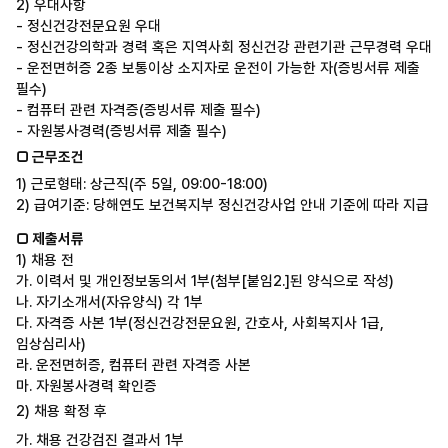
2)
우대사항
-
정신건강전문요원 우대
-
정신건강의학과 경력 혹은 지역사회 정신건강 관련기관 근무경력 우대
-
운전면허증
2
종 보통이상 소지자로 운전이 가능한 자
(
증빙서류 제출
필수
)
-
컴퓨터 관련 자격증
(
증빙서류 제출 필수
)
-
자원봉사경력
(
증빙서류 제출 필수
)
□
근무조건
1)
근로형태
:
상근직
(
주
5
일
, 09:00-18:00)
2)
급여기준
:
당해연도 보건복지부 정신건강사업 안내 기준에 따라 지급
□
제출서류
1)
채용 전
가
.
이력서 및 개인정보동의서
1
부
(
첨부
[
붙임
2.]
된 양식으로 작성
)
나
.
자기소개서
(
자유양식
)
각
1
부
다
.
자격증 사본
1
부
(
정신건강전문요원
,
간호사
,
사회복지사
1
급
,
임상심리사
)
라
.
운전면허증
,
컴퓨터 관련 자격증 사본
마
.
자원봉사경력 확인증
2)
채용 확정 후
가
.
채용 건강검진 결과서
1
부