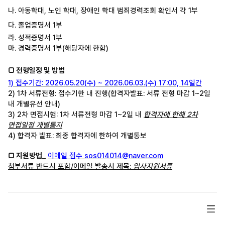
나
.
아동학대
,
노인 학대
,
장애인 학대 범죄경력조회 확인서 각
1
부
다
.
졸업증명서
1
부
라
.
성적증명서
1
부
마
.
경력증명서
1
부
(
해당자에 한함
)
□
전형일정 및 방법
1)
접수기간
: 2026.05.20(
수
) ~ 2026.06.03.(
수
) 17:00, 14
일간
2) 1
차
서류전형
:
접수기한 내 진행
(
합격자발표
:
서류 전형 마감
1~2
일
내 개별유선 안내
)
3) 2
차
면접시험
: 1
차 서류전형 마감
1~2
일 내
합격자에
한해
2
차
면접일정 개별통지
4)
합격자
발표
:
최종
합격자에
한하여
개별통보
□
지원방법
_
이메일
접수
sos014014@naver.com
첨부서류 반드시 포함
/
이메일 발송시 제목
:
입사지원서류